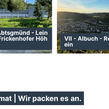
Abtsgmünd - Lein
 Frickenhofer Höh
VII - Albuch - 
ein
mat | Wir packen es an.