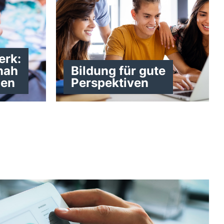
erk:
nah
Bildung für gute
hen
Perspektiven