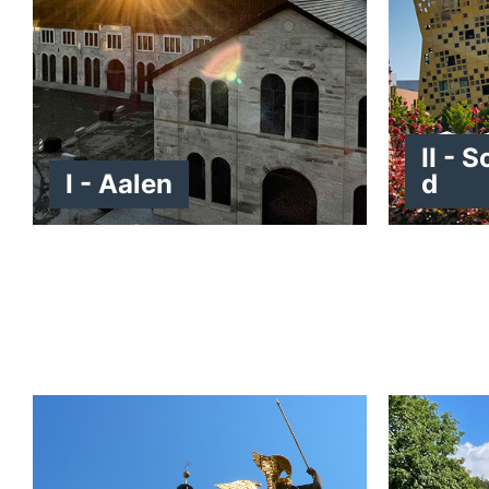
II -
I - Aalen
d