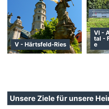
VI - 
tal -
V - Härtsfeld-Ries
e
Unsere Ziele für unsere Hei