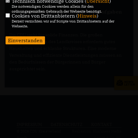
Technisch notwendige Cookies (
Übersicht
)
Die notwendigen Cookies werden allein für den
Solide Finanzen für große Zukunftsaufgaben
ordnungsgemäßen Gebrauch der Webseite benötigt.
Cookies von Drittanbietern (
Hinweis
)
Unsere Ziele
Derzeit verzichten wir auf Scripte von Drittanbietern auf der
Webseite.
Die CDU steht für solide Finanzen. Die großen
Einverstanden
Zukunftsaufgaben des Landkreises erfordern gutes
Haushalten und schlanke Strukturen. Eine moderne
Verwaltung und effiziente Dienstleistungen müssen an
den Bedürfnissen der Bürgerinnen und Bürger
ausgerichtet sein.
IMPRESSUM
DATENSCHUTZ
KONTAKT
© 2026 CDU Kreisverband
Realisation: Sharkness Media
Ostalb
GmbH & Co. KG